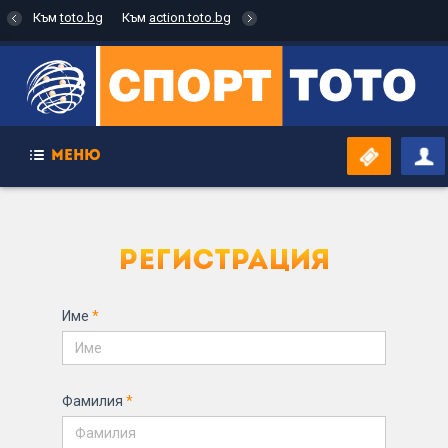
Към
toto.bg
Към
action.toto.bg
МЕНЮ
Име
*
Фамилия
*