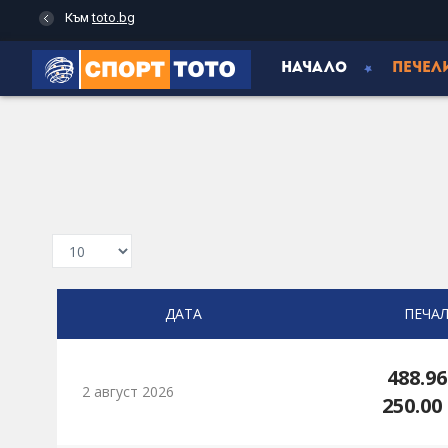
Към
toto.bg
НАЧАЛО
ПЕЧЕЛ
ДАТА
ПЕЧА
488.96
2 август 2026
250.00