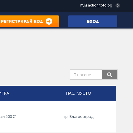
Към
action.toto.bg
ИГРA
НАС. МЯСТО
зи 500 €"
гр. Благоевград